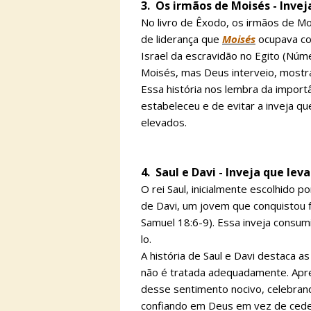
3. Os irmãos de Moisés - Invej
No livro de Êxodo, os irmãos de Mo
de liderança que
Moisés
ocupava co
Israel da escravidão no Egito (Núm
Moisés, mas Deus interveio, mostr
Essa história nos lembra da importâ
estabeleceu e de evitar a inveja 
elevados.
4. Saul e Davi - Inveja que lev
O rei Saul, inicialmente escolhido p
de Davi, um jovem que conquistou fa
Samuel 18:6-9). Essa inveja consumi
lo.
A história de Saul e Davi destaca 
não é tratada adequadamente. Apre
desse sentimento nocivo, celebran
confiando em Deus em vez de cede