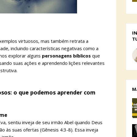
I
T
exemplos virtuosos, mas também retrata a
e, incluindo características negativas como a
amos explorar alguns
personagens bíblicos
que
isando suas ações e aprendendo lições relevantes
strutiva.
M
josos: o que podemos aprender com
rime
Eva, sentiu inveja de seu irmão Abel quando Deus
o às suas ofertas (Gênesis 4:3-8). Essa inveja