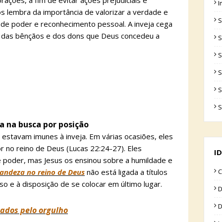
ações, a fim de evitar ações prejudiciais e
I
os lembra da importância de valorizar a verdade e
S
 de poder e reconhecimento pessoal. A inveja cega
o das bênçãos e dos dons que Deus concedeu a
S
S
S
S
S
eja na busca por posição
estavam imunes à inveja. Em várias ocasiões, eles
r no reino de Deus (Lucas 22:24-27). Eles
ID
poder, mas Jesus os ensinou sobre a humildade e
randeza no reino de Deus
não está ligada a títulos
C
o e à disposição de se colocar em último lugar.
D
D
ados pelo orgulho