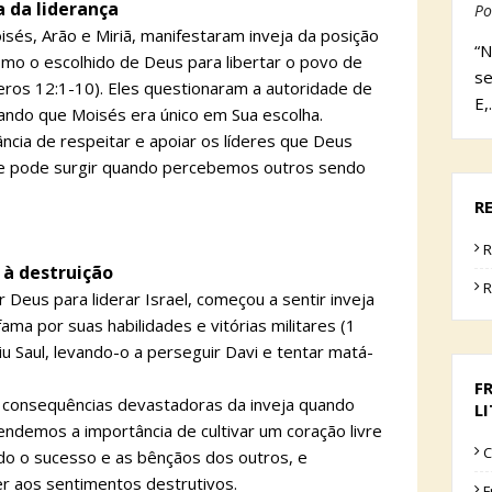
a da liderança
Po
isés, Arão e Miriã, manifestaram inveja da posição
“N
mo o escolhido de Deus para libertar o povo de
se
eros 12:1-10). Eles questionaram a autoridade de
E,
ando que Moisés era único em Sua escolha.
ncia de respeitar e apoiar os líderes que Deus
que pode surgir quando percebemos outros sendo
R
R
a à destruição
R
or Deus para liderar Israel, começou a sentir inveja
ma por suas habilidades e vitórias militares (1
u Saul, levando-o a perseguir Davi e tentar matá-
F
as consequências devastadoras da inveja quando
L
ndemos a importância de cultivar um coração livre
C
do o sucesso e as bênçãos dos outros, e
r aos sentimentos destrutivos.
F