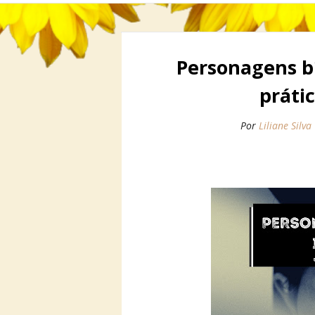
Personagens bíb
prátic
Por
Liliane Silva