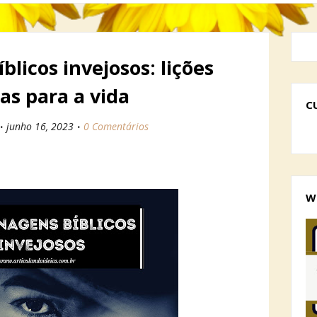
licos invejosos: lições
as para a vida
C
junho 16, 2023
0 Comentários
W