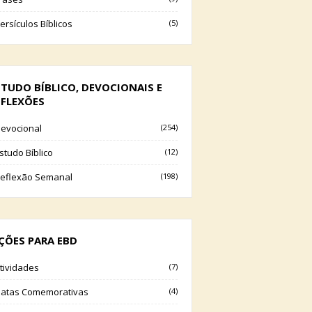
ersículos Bíblicos
(5)
STUDO BÍBLICO, DEVOCIONAIS E
EFLEXÕES
evocional
(254)
studo Bíblico
(12)
eflexão Semanal
(198)
IÇÕES PARA EBD
tividades
(7)
atas Comemorativas
(4)