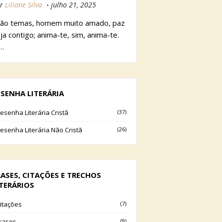
r
Liliane Silva
julho 21, 2025
ão temas, homem muito amado, paz
ja contigo; anima-te, sim, anima-te.
…
ESENHA LITERÁRIA
esenha Literária Cristã
(37)
esenha Literária Não Cristã
(26)
RASES, CITAÇÕES E TRECHOS
ITERÁRIOS
itações
(7)
rases
(9)