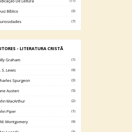
ndicação De Leitura
(11)
uiz Bíblico
(3)
uriosidades
(7)
UTORES - LITERATURA CRISTÃ
illy Graham
(1)
. S. Lewis
(6)
harles Spurgeon
(3)
ane Austen
(5)
ohn MacArthur
(2)
ohn Piper
(1)
.M. Montgomery
(6)
(3)