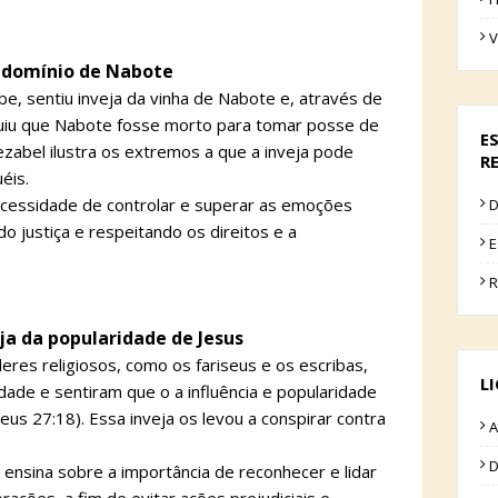
V
do domínio de Nabote
be, sentiu inveja da vinha de Nabote e, através de
uiu que Nabote fosse morto para tomar posse de
E
ezabel ilustra os extremos a que a inveja pode
R
uéis.
ecessidade de controlar e superar as emoções
D
o justiça e respeitando os direitos e a
E
R
eja da popularidade de Jesus
íderes religiosos, como os fariseus e os escribas,
L
dade e sentiram que o a influência e popularidade
us 27:18). Essa inveja os levou a conspirar contra
A
D
s ensina sobre a importância de reconhecer e lidar