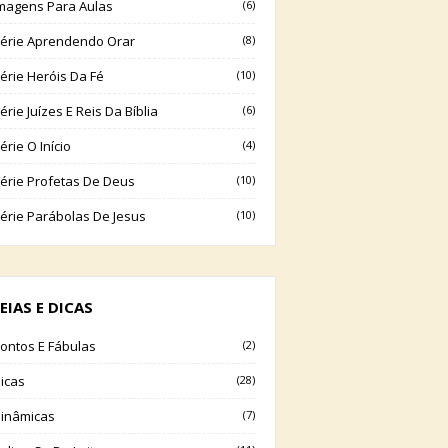
magens Para Aulas
(6)
érie Aprendendo Orar
(8)
érie Heróis Da Fé
(10)
érie Juízes E Reis Da Bíblia
(6)
érie O Início
(4)
érie Profetas De Deus
(10)
érie Parábolas De Jesus
(10)
EIAS E DICAS
ontos E Fábulas
(2)
icas
(28)
inâmicas
(7)