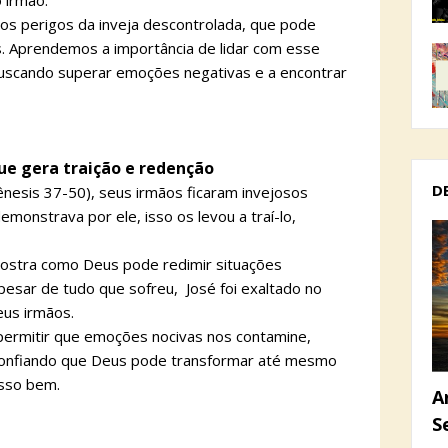
o irmão.
e os perigos da inveja descontrolada, que pode
is. Aprendemos a importância de lidar com esse
uscando superar emoções negativas e a encontrar
 que gera traição e redenção
D
(Gênesis 37-50), seus irmãos ficaram invejosos
emonstrava por ele, isso os levou a traí-lo,
ostra como Deus pode redimir situações
esar de tudo que sofreu, José foi exaltado no
eus irmãos.
ermitir que emoções nocivas nos contamine,
 confiando que Deus pode transformar até mesmo
osso bem.
A
S