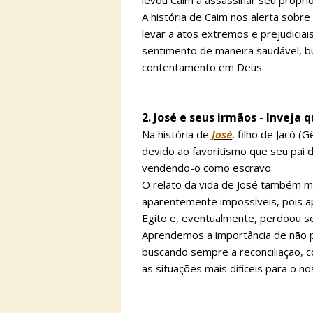
levou Caim a assassinar seu própri
A história de Caim nos alerta sobr
levar a atos extremos e prejudicia
sentimento de maneira saudável, b
contentamento em Deus.
2. José e seus irmãos - Inveja
Na história de
José
, filho de Jacó 
devido ao favoritismo que seu pai d
vendendo-o como escravo.
O relato da vida de José também m
aparentemente impossíveis, pois ap
Egito e, eventualmente, perdoou s
Aprendemos a importância de não p
buscando sempre a reconciliação,
as situações mais difíceis para o n