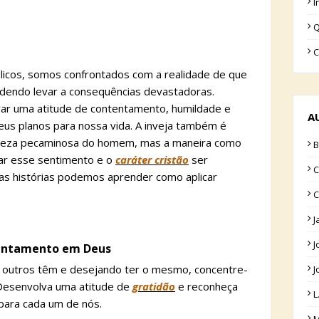
I
Q
C
licos, somos confrontados com a realidade de que
dendo levar a consequências devastadoras.
var uma atitude de contentamento, humildade e
A
eus planos para nossa vida. A inveja também é
ureza pecaminosa do homem, mas a maneira como
B
igar esse sentimento e o
caráter cristão
ser
C
as histórias podemos aprender como aplicar
C
J
J
tentamento em Deus
 outros têm e desejando ter o mesmo, concentre-
J
 Desenvolva uma atitude de
gratidão
e reconheça
L
para cada um de nós.