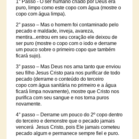
1° Passo -
O ser humano criado por Deus era
puro, limpo como este copo com água (mostre o
copo com água limpa).
2° passo
– Mas o homem foi contaminado pelo
pecado e maldade, inveja, avareza,
mentira...entrou em seu coração ele deixou de
ser puro (mostre o copo com o
iodo
e derrame
um pouco sobre o primeiro copo que também
ficará sujo).
3° passo
– Mas Deus nos ama tanto que enviou
seu filho Jesus Cristo para nos purificar de todo
pecado (derrame o conteúdo do terceiro
copo
com água sanitária no primeiro
e a água
ficará limpa novamente), mostre que Cristo nos
purifica com seu sangue e nos torna puros
novamente
.
4° passo
– Derrame um pouco do 2º copo dentro
do terceiro e demonstre que o pecado jamais
vencerá
Jesus
Cristo,
pois Ele jamais cometeu
pecado algum e permanece sempre fiel e puro.