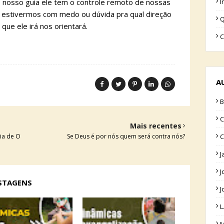
o nosso guia ele tem o controle remoto de nossas
I
 estivermos com medo ou dúvida pra qual direção
Q
 que ele irá nos orientará.
C
A
B
C
Mais recentes
ia de O
Se Deus é por nós quem será contra nós?
C
J
J
OSTAGENS
J
L