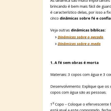
As dinâmica são muito importantes 
brincando é bem mais fácil de guar
é característico delas, por isso a f
cinco
dinâmicas sobre fé e confi
Veja outras
dinâmicas bíblicas:
Dinâmicas sobre o pecado
Dinâmicas sobre o medo
1. A fé sem obras é morta
Materiais: 3 copos com água e 3 c
Desenvolvimento: Explique que os 
copos com água são as pessoas.
1⁰ Copo – Coloque o efervescente f
está igual a este comprimido, fech