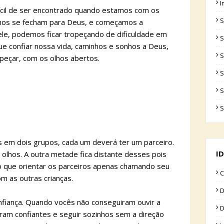
I
ifícil de ser encontrado quando estamos com os
S
hos se fecham para Deus, e começamos a
ele, podemos ficar tropeçando de dificuldade em
S
que confiar nossa vida, caminhos e sonhos a Deus,
S
peçar, com os olhos abertos.
S
S
S
s em dois grupos, cada um deverá ter um parceiro.
ID
 olhos. A outra metade fica distante desses pois
ão que orientar os parceiros apenas chamando seu
C
m as outras crianças.
D
nfiança. Quando vocês não conseguiram ouvir a
D
ram confiantes e seguir sozinhos sem a direção