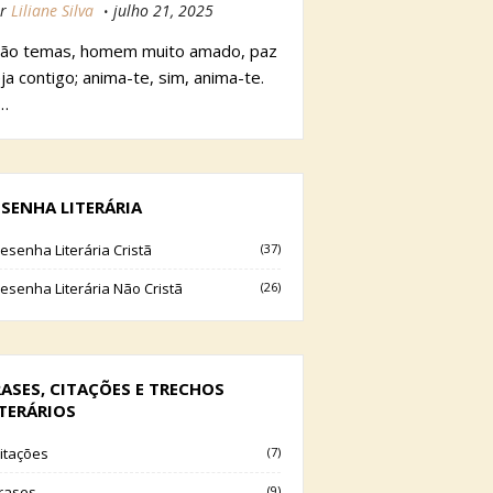
r
Liliane Silva
julho 21, 2025
ão temas, homem muito amado, paz
ja contigo; anima-te, sim, anima-te.
…
ESENHA LITERÁRIA
esenha Literária Cristã
(37)
esenha Literária Não Cristã
(26)
RASES, CITAÇÕES E TRECHOS
ITERÁRIOS
itações
(7)
rases
(9)