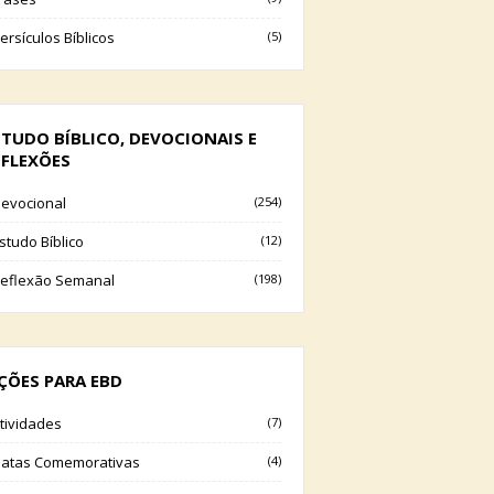
ersículos Bíblicos
(5)
STUDO BÍBLICO, DEVOCIONAIS E
EFLEXÕES
evocional
(254)
studo Bíblico
(12)
eflexão Semanal
(198)
IÇÕES PARA EBD
tividades
(7)
atas Comemorativas
(4)