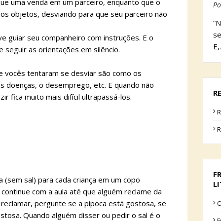
que uma venda em um parceiro, enquanto que o
Po
 os objetos, desviando para que seu parceiro não
“N
se
ve guiar seu companheiro com instruções. E o
E,
 seguir as orientações em silêncio.
ue vocês tentaram se desviar são como os
as doenças, o desemprego, etc. E quando não
R
 fica muito mais difícil ultrapassá-los.
R
R
F
a (sem sal) para cada criança em um copo
L
 continue com a aula até que alguém reclame da
 reclamar, pergunte se a pipoca está gostosa, se
C
ostosa. Quando alguém disser ou pedir o sal é o
F