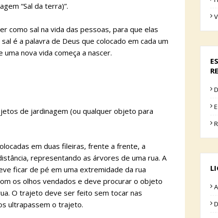
gem “Sal da terra)”.
V
ser como sal na vida das pessoas, para que elas
e sal é a palavra de Deus que colocado em cada um
e uma nova vida começa a nascer.
E
R
D
E
bjetos de jardinagem (ou qualquer objeto para
R
locadas em duas fileiras, frente a frente, a
stância, representando as árvores de uma rua. A
L
 deve ficar de pé em uma extremidade da rua
 com os olhos vendados e deve procurar o objeto
A
ua. O trajeto deve ser feito sem tocar nas
os ultrapassem o trajeto.
D