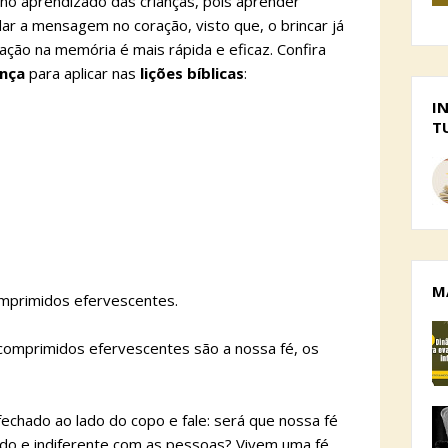
no aprendizado das crianças, pois aprender
dar a mensagem no coração, visto que, o brincar já
ixação na memória é mais rápida e eficaz. Confira
ança
para aplicar nas
lições bíblicas
:
I
T
M
omprimidos efervescentes.
comprimidos efervescentes são a nossa fé, os
echado ao lado do copo e fale: será que nossa fé
ado e indiferente com as pessoas? Vivem uma fé