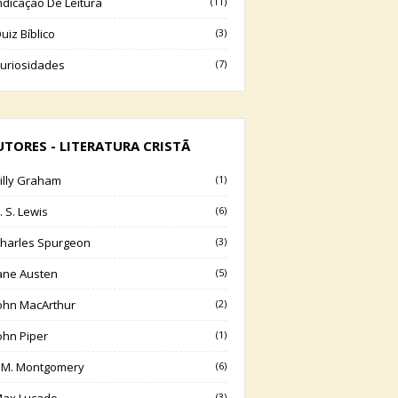
ndicação De Leitura
(11)
uiz Bíblico
(3)
uriosidades
(7)
UTORES - LITERATURA CRISTÃ
illy Graham
(1)
. S. Lewis
(6)
harles Spurgeon
(3)
ane Austen
(5)
ohn MacArthur
(2)
ohn Piper
(1)
.M. Montgomery
(6)
(3)