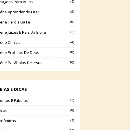
magens Para Aulas
(6)
érie Aprendendo Orar
(8)
érie Heróis Da Fé
(10)
érie Juízes E Reis Da Bíblia
(6)
érie O Início
(4)
érie Profetas De Deus
(10)
érie Parábolas De Jesus
(10)
EIAS E DICAS
ontos E Fábulas
(2)
icas
(28)
inâmicas
(7)