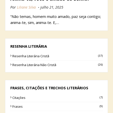
Por
Liliane Silva
julho 21, 2025
“Não temas, homem muito amado, paz seja contigo;
anima-te, sim, anima-te. E,…
RESENHA LITERÁRIA
Resenha Literária Cristã
(37)
Resenha Literária Não Cristã
(26)
FRASES, CITAÇÕES E TRECHOS LITERÁRIOS
Citações
(7)
Frases
(9)