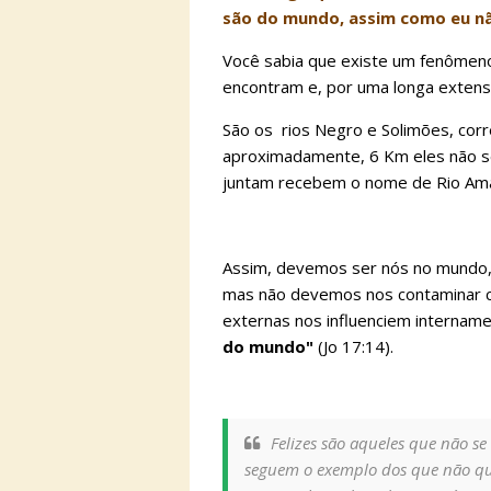
são do mundo, assim como eu nã
Você sabia que existe um fenômeno
encontram e, por uma longa extens
São os rios Negro e Solimões, cor
aproximadamente, 6 Km eles não s
juntam recebem o nome de Rio Am
Assim, devemos ser nós no mundo,
mas não devemos nos contaminar co
externas nos influenciem internam
do mundo"
(Jo 17:14).
Felizes são aqueles que não s
seguem o exemplo dos que não qu