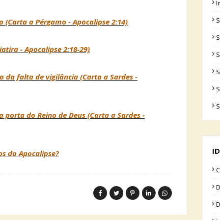
I
S
o (Carta a Pérgamo - Apocalipse 2:14)
S
atira - Apocalipse 2:18-29)
S
S
 da falta de vigilância (Carta a Sardes -
S
S
 a porta do Reino de Deus (Carta a Sardes -
ID
los do Apocalipse?
C
D
D