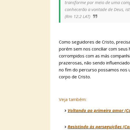
transforme por meio de uma comp
conhecerão a vontade de Deus, isto
(Rm 12:2 LAT)
Como seguidores de Cristo, preci
porém sem nos conciliar com seus 
corrompidos com as más companhia
prazerosas, não sendo influenciado
no fim do percurso possamos nos u
corpo de Cristo.
Veja também:
Voltando ao primeiro amor (Car
Resistindo às perseguições (Ca