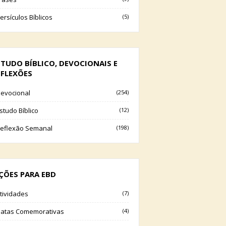
ersículos Bíblicos
(5)
STUDO BÍBLICO, DEVOCIONAIS E
EFLEXÕES
evocional
(254)
studo Bíblico
(12)
eflexão Semanal
(198)
IÇÕES PARA EBD
tividades
(7)
atas Comemorativas
(4)