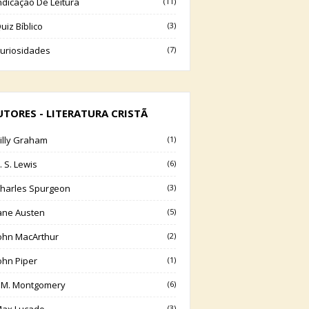
ndicação De Leitura
(11)
uiz Bíblico
(3)
uriosidades
(7)
UTORES - LITERATURA CRISTÃ
illy Graham
(1)
. S. Lewis
(6)
harles Spurgeon
(3)
ane Austen
(5)
ohn MacArthur
(2)
ohn Piper
(1)
.M. Montgomery
(6)
(3)