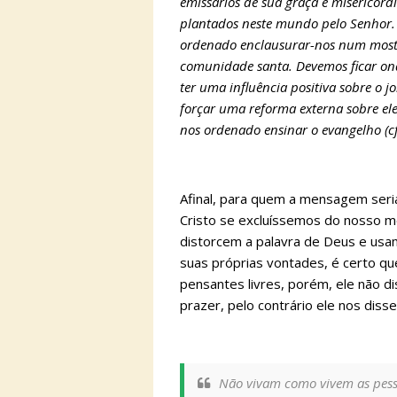
emissários de sua graça e misericórd
plantados neste mundo pelo Senhor
ordenado enclausurar-nos num moste
comunidade santa. Devemos ficar ond
ter uma influência positiva sobre o 
forçar uma reforma externa sobre el
nos ordenado ensinar o evangelho (cf
Afinal, para quem a mensagem ser
Cristo se excluíssemos do nosso 
distorcem a palavra de Deus e usam
suas próprias vontades, é certo q
pensantes livres, porém, ele não di
prazer, pelo contrário ele nos disse
Não vivam como vivem as pes