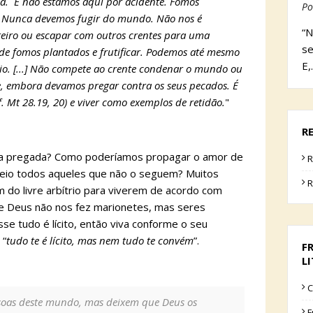
ia. E não estamos aqui por acidente. Fomos
Po
. Nunca devemos fugir do mundo. Não nos é
“N
iro ou escapar com outros crentes para uma
se
e fomos plantados e frutificar. Podemos até mesmo
E,
joio. [...] Não compete ao crente condenar o mundo ou
e, embora devamos pregar contra os seus pecados. É
. Mt 28.19, 20) e viver como exemplos de retidão.
"
R
ia pregada? Como poderíamos propagar o amor de
R
meio todos aqueles que não o seguem? Muitos
R
 do livre arbítrio para viverem de acordo com
ue Deus não nos fez marionetes, mas seres
sse tudo é lícito, então viva conforme o seu
 “
tudo te é lícito, mas nem tudo te convém
”.
F
L
C
soas deste mundo, mas deixem que Deus os
F