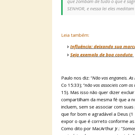
que zombam de tudo o que é sagrad
SENHOR, e nessa lei eles meditam d
Leia também:
Influência: deixando sua marc
Seja exemplo de boa conduta
Paulo nos diz: “
Não vos enganeis. A
Co 15:33); “
não vos associeis com os
15). Mas isso não quer dizer exclu
compartilham da mesma fé que a no
incluem, sem se associar com suas 
que for bom e agradável a Deus (1 
expor o que é correto conforme as 
Como dito por MacArthur Jr.: "
Somos,