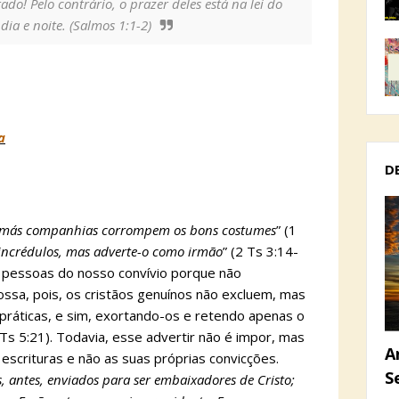
o! Pelo contrário, o prazer deles está na lei do
ia e noite. (Salmos 1:1-2)
a
D
s más companhias corrompem os bons costumes
” (1
 incrédulos, mas adverte-o como irmão
” (2 Ts 3:14-
ir pessoas do nosso convívio porque não
ssa, pois, os cristãos genuínos não excluem, mas
práticas, e sim, exortando-os e retendo apenas o
Ts 5:21). Todavia, esse advertir não é impor, mas
A
escrituras e não as suas próprias convicções.
S
 antes, enviados para ser embaixadores de Cristo;