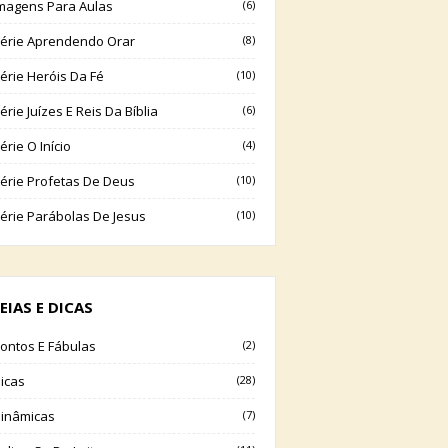
magens Para Aulas
(6)
érie Aprendendo Orar
(8)
érie Heróis Da Fé
(10)
érie Juízes E Reis Da Bíblia
(6)
érie O Início
(4)
érie Profetas De Deus
(10)
érie Parábolas De Jesus
(10)
EIAS E DICAS
ontos E Fábulas
(2)
icas
(28)
inâmicas
(7)