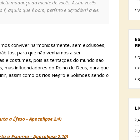
leta mudança da mente de vocês. Assim vocês
 é, aquilo que é bom, perfeito e agradável a ele.
V
E
samos conviver harmoniosamente, sem exclusões,
R
hábitos, para que não venhamos a ser
D
s e costumes, pois as tentações do mundo são
s, mas influenciadores do Reino de Deus, para que
E
nir, assim como os rios Negro e Solimões sendo o
R
L
ta a Éfeso - Apocalipse 2:4)
A
D
rta a Esmirna - Apocalipse 2:10)