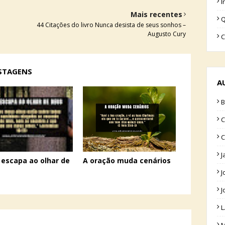
I
Mais recentes
Q
44 Citações do livro Nunca desista de seus sonhos –
Augusto Cury
C
OSTAGENS
A
B
C
C
J
escapa ao olhar de
A oração muda cenários
J
J
L