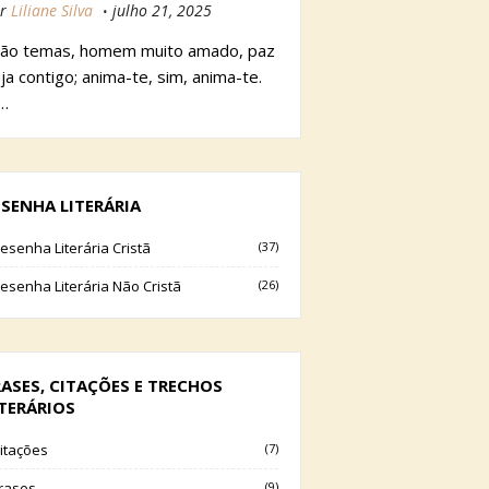
r
Liliane Silva
julho 21, 2025
ão temas, homem muito amado, paz
ja contigo; anima-te, sim, anima-te.
…
ESENHA LITERÁRIA
esenha Literária Cristã
(37)
esenha Literária Não Cristã
(26)
RASES, CITAÇÕES E TRECHOS
ITERÁRIOS
itações
(7)
rases
(9)