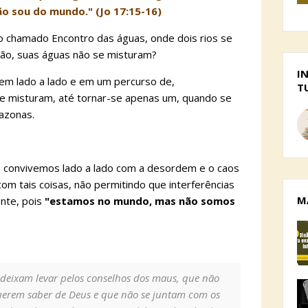
o sou do mundo." (Jo 17:15-16)
 chamado Encontro das águas, onde dois rios se
ão, suas águas não se misturam?
I
rem lado a lado e em um percurso de,
T
e misturam, até tornar-se apenas um, quando se
azonas.
 convivemos lado a lado com a desordem e o caos
m tais coisas, não permitindo que interferências
M
ente, pois
"estamos no mundo, mas não somos
e deixam levar pelos conselhos dos maus, que não
erem saber de Deus e que não se juntam com os