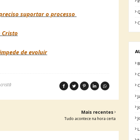
I
Q
 preciso suportar o processo
C
Cristo
A
 impede de evoluir
B
C
cristã
C
J
J
Mais recentes
J
Tudo acontece na hora certa
L