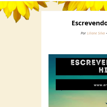
Escrevendo
Por
Liliane Silva