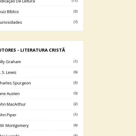
ndicação De Leitura
(11)
uiz Bíblico
(3)
uriosidades
(7)
UTORES - LITERATURA CRISTÃ
illy Graham
(1)
. S. Lewis
(6)
harles Spurgeon
(3)
ane Austen
(5)
ohn MacArthur
(2)
ohn Piper
(1)
.M. Montgomery
(6)
(3)