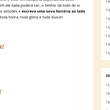
I
m ele nada poderá ser, o Senhor da tudo de si.
S
as atitudes e
escreva uma nova história ao lado
 toda honra, toda glória e todo louvor!
S
S
S
S
s?
S
ID
C
r
D
D