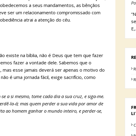
Po
e obedecemos a seus mandamentos, as bênçãos
 deve ser um relacionamento compromissado com
“N
obediência atrai a atenção do céu.
se
E,
o existe na bíblia, não é Deus que tem que fazer
R
emos fazer a vontade dele. Sabemos que o
R
, mas esse jamais deverá ser apenas o motivo do
 não é uma jornada fácil, exige sacrifício, como
R
se a si mesmo, tome cada dia a sua cruz, e siga-me.
perdê-la-á; mas quem perder a sua vida por amor de
F
eita ao homem ganhar o mundo inteiro, e perder-se,
L
C
F