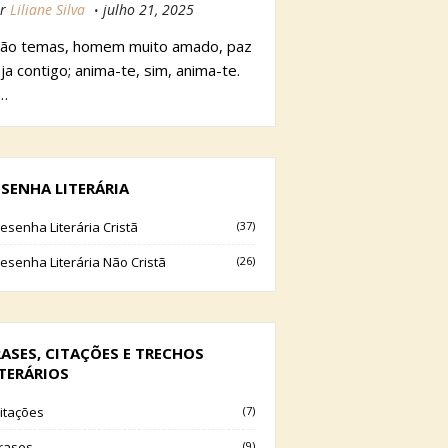
r
Liliane Silva
julho 21, 2025
ão temas, homem muito amado, paz
ja contigo; anima-te, sim, anima-te.
…
ESENHA LITERÁRIA
esenha Literária Cristã
(37)
esenha Literária Não Cristã
(26)
RASES, CITAÇÕES E TRECHOS
ITERÁRIOS
itações
(7)
rases
(9)