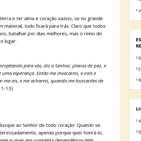
V
terra e ter alma e coração vazios, se no grande
material, tudo ficará para trás. Claro que todos
s, batalhar por dias melhores, mas o reino de
E
o lugar:
R
D
projetando para vós, diz o Senhor; planos de paz, e
E
 uma esperança. Então me invocareis, e ireis e
R
car-me-eis, e me achareis, quando me buscardes de
.11-13)
L
A
. Busque ao Senhor de todo coração. Quando se
D
interessadamente, apenas porque quer honrá-lo,
nome e viver em completa dependência dele,