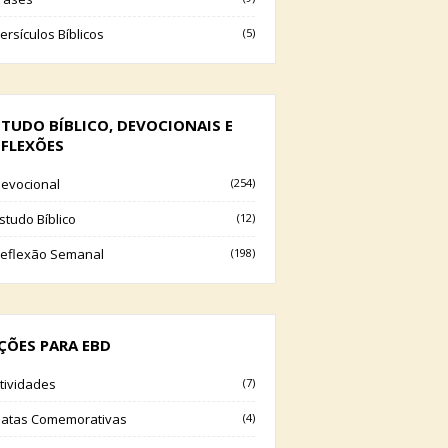
ersículos Bíblicos
(5)
STUDO BÍBLICO, DEVOCIONAIS E
EFLEXÕES
evocional
(254)
studo Bíblico
(12)
eflexão Semanal
(198)
IÇÕES PARA EBD
tividades
(7)
atas Comemorativas
(4)