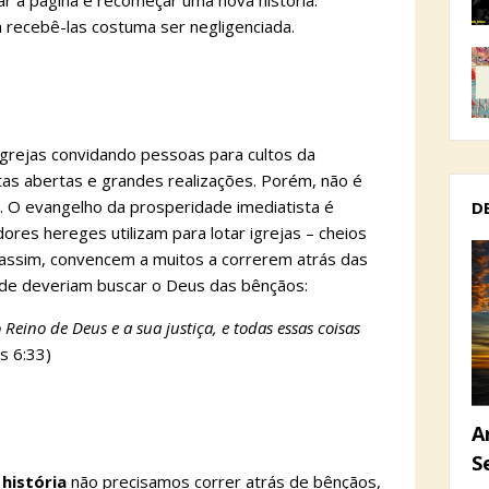
ar a página e recomeçar uma nova história.
a recebê-las costuma ser negligenciada.
rejas convidando pessoas para cultos da
tas abertas e grandes realizações. Porém, não é
. O evangelho da prosperidade imediatista é
D
es hereges utilizam para lotar igrejas – cheios
assim, convencem a muitos a correrem atrás das
de deveriam buscar o Deus das bênçãos:
Reino de Deus e a sua justiça, e todas essas coisas
s 6:33)
A
S
história
não precisamos correr atrás de bênçãos,