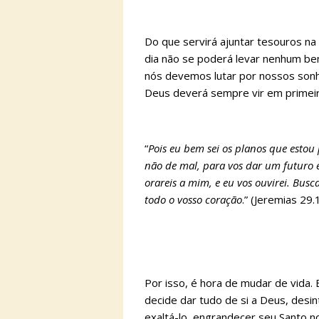
Do que servirá ajuntar tesouros na 
dia não se poderá levar nenhum bem 
nós devemos lutar por nossos sonho
Deus deverá sempre vir em primeir
“
Pois eu bem sei os planos que estou 
não de mal, para vos dar um futuro e
orareis a mim, e eu vos ouvirei. Bus
todo o vosso coração
.” (Jeremias 29
Por isso, é hora de mudar de vida
decide dar tudo de si a Deus, des
exaltá-lo, engrandecer seu Santo 