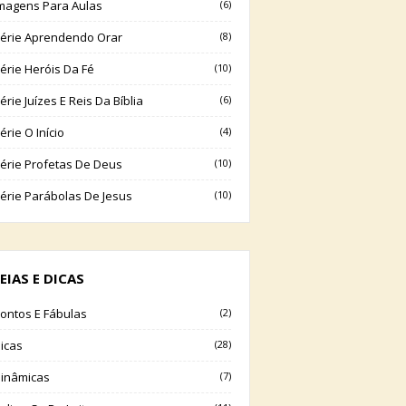
magens Para Aulas
(6)
érie Aprendendo Orar
(8)
érie Heróis Da Fé
(10)
érie Juízes E Reis Da Bíblia
(6)
érie O Início
(4)
érie Profetas De Deus
(10)
érie Parábolas De Jesus
(10)
EIAS E DICAS
ontos E Fábulas
(2)
icas
(28)
inâmicas
(7)