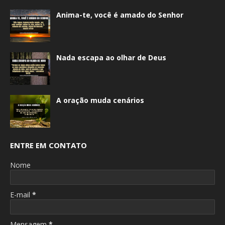
Anima-te, você é amado do Senhor
Nada escapa ao olhar de Deus
A oração muda cenários
ENTRE EM CONTATO
Nome
E-mail
*
Mensagem
*