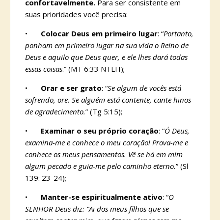
confortavelmente.
Para ser consistente em
suas prioridades você precisa:
•
Colocar Deus em primeiro lugar
: “
Portanto,
ponham em primeiro lugar na sua vida o Reino de
Deus e aquilo que Deus quer, e ele lhes dará todas
essas coisas
.” (MT 6:33 NTLH);
•
Orar e ser grato
: “
Se algum de vocês está
sofrendo, ore. Se alguém está contente, cante hinos
de agradecimento.
” (Tg 5:15);
•
Examinar o seu próprio coração
: “
Ó Deus,
examina-me e conhece o meu coração! Prova-me e
conhece os meus pensamentos. Vê se há em mim
algum pecado e guia-me pelo caminho eterno.
” (Sl
139: 23-24);
•
Manter-se espiritualmente ativo
: “
O
SENHOR Deus diz: “Ai dos meus filhos que se