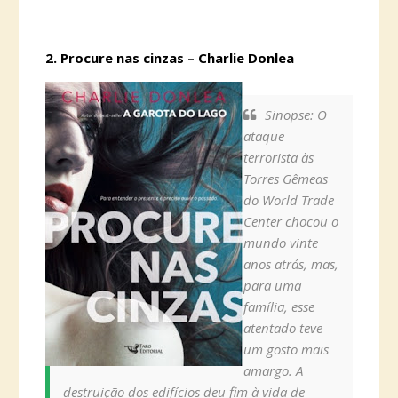
2. Procure nas cinzas – Charlie Donlea
Sinopse: O
ataque
terrorista às
Torres Gêmeas
do World Trade
Center chocou o
mundo vinte
anos atrás, mas,
para uma
família, esse
atentado teve
um gosto mais
amargo. A
destruição dos edifícios deu fim à vida de