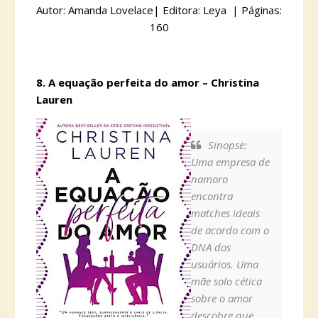
Autor: Amanda Lovelace| Editora: Leya | Páginas:
160
8. A equação perfeita do amor – Christina
Lauren
Sinopse:
Uma empresa de
namoro
encontra
matches ideais
de acordo com o
DNA dos
usuários. Uma
mãe solo cética
sobre o amor
descobre que