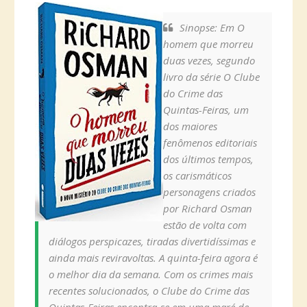
Sinopse: Em O
homem que morreu
duas vezes, segundo
livro da série O Clube
do Crime das
Quintas-Feiras, um
dos maiores
fenômenos editoriais
dos últimos tempos,
os carismáticos
personagens criados
por Richard Osman
estão de volta com
diálogos perspicazes, tiradas divertidíssimas e
ainda mais reviravoltas. A quinta-feira agora é
o melhor dia da semana. Com os crimes mais
recentes solucionados, o Clube do Crime das