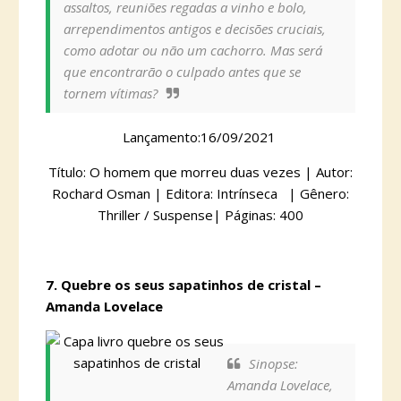
assaltos, reuniões regadas a vinho e bolo,
arrependimentos antigos e decisões cruciais,
como adotar ou não um cachorro. Mas será
que encontrarão o culpado antes que se
tornem vítimas?
Lançamento:16/09/2021
Título: O homem que morreu duas vezes | Autor:
Rochard Osman | Editora: Intrínseca | Gênero:
Thriller / Suspense| Páginas: 400
7. Quebre os seus sapatinhos de cristal –
Amanda Lovelace
Sinopse:
Amanda Lovelace,