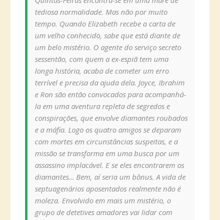
Quintas-Feiras encontra-se em uma maré de
tediosa normalidade. Mas não por muito
tempo. Quando Elizabeth recebe a carta de
um velho conhecido, sabe que está diante de
um belo mistério. O agente do serviço secreto
sessentão, com quem a ex-espiã tem uma
longa história, acaba de cometer um erro
terrível e precisa da ajuda dela. Joyce, Ibrahim
e Ron são então convocados para acompanhá-
la em uma aventura repleta de segredos e
conspirações, que envolve diamantes roubados
e a máfia. Logo os quatro amigos se deparam
com mortes em circunstâncias suspeitas, e a
missão se transforma em uma busca por um
assassino implacável. E se eles encontrarem os
diamantes… Bem, aí seria um bônus. A vida de
septuagenários aposentados realmente não é
moleza. Envolvido em mais um mistério, o
grupo de detetives amadores vai lidar com