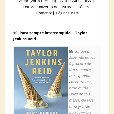
Amor (vol. 6 Perdida) | Autor: Carina Rissi |
Editora: Universo dos livros | Gênero:
Romance| Páginas: 618
10. Para sempre interrompido – Taylor
Jenkins Reid
Sinopse:
Elsie não estava
à procura de
um romance,
mas, quando
encontra Ben,
tudo muda.
Durante seis
meses, ela vive
uma grande
paixão ― até