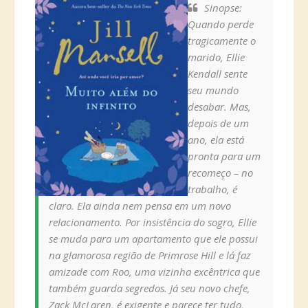
Sinopse:
Quando perde
tragicamente o
marido, Ellie
Kendall sente
seu mundo
desabar. Mas,
depois de um
ano, ela está
pronta para um
recomeço – no
trabalho, é
claro. Ela ainda nem pensa em um novo
relacionamento. Por insistência do sogro, Ellie
se muda para um apartamento que ele possui
na glamorosa região de Primrose Hill e lá faz
amizade com Roo, uma vizinha excêntrica que
também guarda segredos. Já seu novo chefe,
Zack McLaren, é exigente e parece ter tudo,