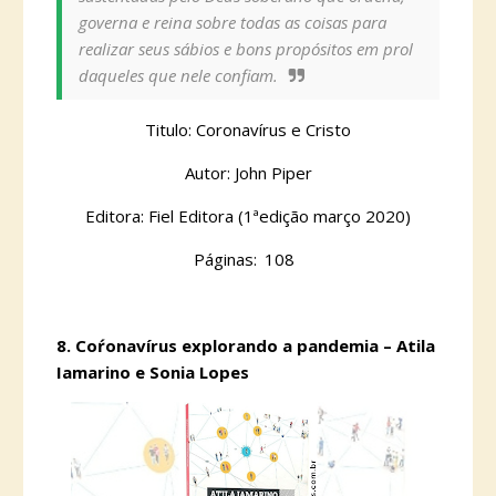
governa e reina sobre todas as coisas para
realizar seus sábios e bons propósitos em prol
daqueles que nele confiam.
Titulo: Coronavírus e Cristo
Autor: John Piper
Editora: Fiel Editora (1ªedição março 2020)
Páginas:
	108
8.
Coŕonavírus explorando a pandemia – Atila
Iamarino e Sonia Lopes