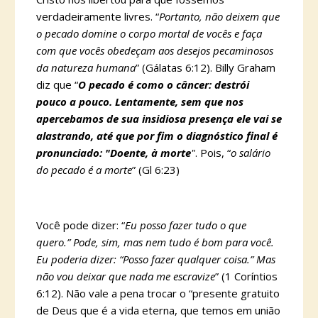
verdadeiramente livres. “
Portanto, não deixem que
o pecado domine o corpo mortal de vocês e faça
com que vocês obedeçam aos desejos pecaminosos
da natureza humana
” (Gálatas 6:12). Billy Graham
diz que “
O pecado é como o câncer: destrói
pouco a pouco. Lentamente, sem que nos
apercebamos de sua insidiosa presença ele vai se
alastrando, até que por fim o diagnóstico final é
pronunciado: "Doente, à morte
"
. Pois, “
o salário
do pecado é a morte
” (Gl 6:23)
Você pode dizer: “
Eu posso fazer tudo o que
quero.” Pode, sim, mas nem tudo é bom para você.
Eu poderia dizer: “Posso fazer qualquer coisa.” Mas
não vou deixar que nada me escravize
” (1 Coríntios
6:12). Não vale a pena trocar o “presente gratuito
de Deus que é a vida eterna, que temos em união