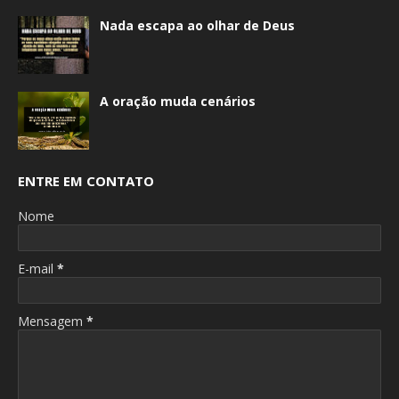
Nada escapa ao olhar de Deus
A oração muda cenários
ENTRE EM CONTATO
Nome
E-mail
*
Mensagem
*