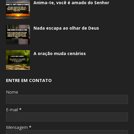
Anima-te, você é amado do Senhor
Nada escapa ao olhar de Deus
A oração muda cenários
ENTRE EM CONTATO
Nome
E-mail
*
Mensagem
*