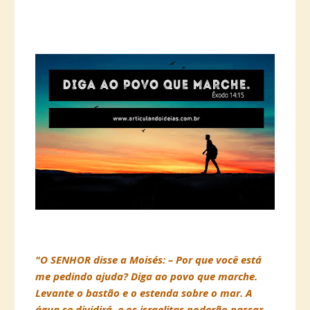
"O SENHOR disse a Moisés: – Por que você está
me pedindo ajuda? Diga ao povo que marche.
Levante o bastão e o estenda sobre o mar. A
água se dividirá, e os israelitas poderão passar