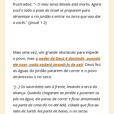
frustrados: “
– O meu servo Moisés está morto. Agora
você e todo o povo de Israel se preparem para
atravessar o rio Jordão e entrar na terra que vou dar
a vocês.
” (Josué 1:2)
Mais uma vez, um grande obstáculo para impedir
o povo, mas
o poder de Deus é ilimitado, quando
ele quer, nada poderá impedi-lo de agir
. Deus fez
as águas do Jordão pararem de correr e o povo
atravessou o rio seco:
"
[...] Os sacerdotes iam à frente, levando a arca da
aliança. Quando chegaram ao Jordão e puseram os
pés na água, ela parou de correr e ficou amontoada
na parte de cima do rio até Adã, cidade que fica ao
lado de Sartã. Na parte de baixo, o rio secou