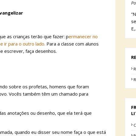
Po
vangelizar
“N
se
E,
ue as crianças terão que fazer: p
ermanecer no
e ir para o outro lado.
Para a classe com alunos
de escrever, faça desenhos.
R
R
R
dando sobre os profetas, homens que foram
 povo. Vocês também têm um chamado para
F
 das anotações ou desenho, que ela terá que
L
C
chamada, quando eu disser seu nome faça o que está
F