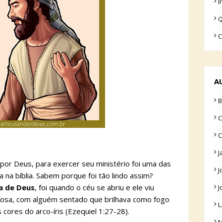
I
Q
C
A
B
C
C
J
 por Deus, para exercer seu ministério foi uma das
J
 na bíblia. Sabem porque foi tão lindo assim?
ia de Deus
, foi quando o céu se abriu e ele viu
J
ciosa, com alguém sentado que brilhava como fogo
L
 cores do arco-íris (Ezequiel 1:27-28).