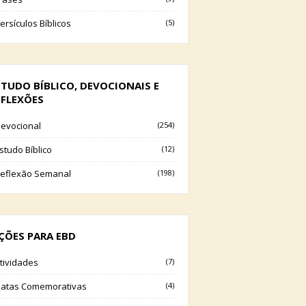
ersículos Bíblicos
(5)
STUDO BÍBLICO, DEVOCIONAIS E
EFLEXÕES
evocional
(254)
studo Bíblico
(12)
eflexão Semanal
(198)
IÇÕES PARA EBD
tividades
(7)
atas Comemorativas
(4)