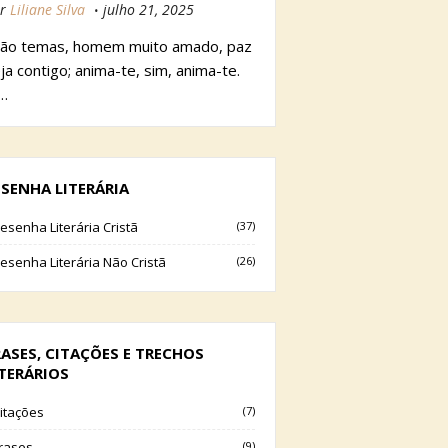
r
Liliane Silva
julho 21, 2025
ão temas, homem muito amado, paz
ja contigo; anima-te, sim, anima-te.
…
ESENHA LITERÁRIA
esenha Literária Cristã
(37)
esenha Literária Não Cristã
(26)
RASES, CITAÇÕES E TRECHOS
ITERÁRIOS
itações
(7)
rases
(9)