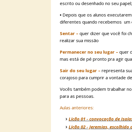
escrito ou desenhado no seu papel;
▪︎ Depois que os alunos executarem
diferentes quando recebemos um 
Sentar –
quer dizer que você foi
realizar sua missão
Permanecer no seu lugar –
quer d
mas está de pé pronto pra agir qu
Sair do seu lugar –
representa sua
corajoso para cumprir a vontade d
Vocês também podem trabalhar no R
para as pessoas.
Aulas anteriores:
Licão 01 - convocação de Isaí
Lição 02 - Jeremias, escolhido 