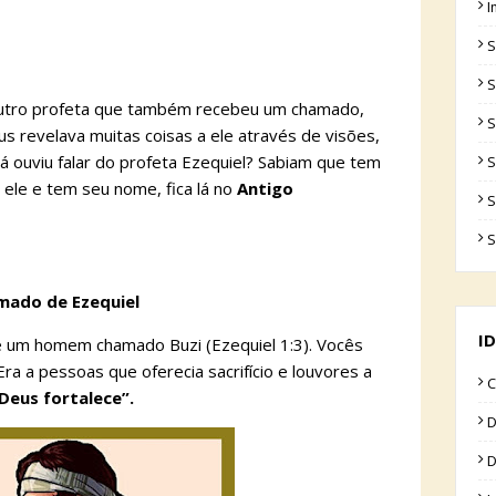
I
S
S
 outro profeta que também recebeu um chamado,
S
s revelava muitas coisas a ele através de visões,
á ouviu falar do profeta Ezequiel? Sabiam que tem
S
or ele e tem seu nome, fica lá no
Antigo
S
S
hamado de Ezequiel
ID
e um homem chamado Buzi (Ezequiel 1:3). Vocês
a a pessoas que oferecia sacrifício e louvores a
C
“Deus fortalece”.
D
D