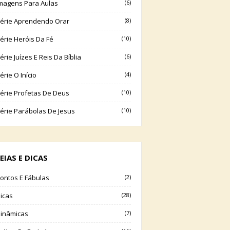
magens Para Aulas
(6)
érie Aprendendo Orar
(8)
érie Heróis Da Fé
(10)
érie Juízes E Reis Da Bíblia
(6)
érie O Início
(4)
érie Profetas De Deus
(10)
érie Parábolas De Jesus
(10)
EIAS E DICAS
ontos E Fábulas
(2)
icas
(28)
inâmicas
(7)