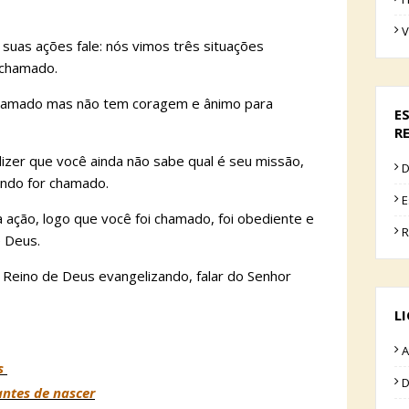
V
 suas ações fale: nós vimos três situações
chamado.
 chamado mas não tem coragem e ânimo para
E
R
izer que você ainda não sabe qual é seu missão,
D
ando for chamado.
E
 ação, logo que você foi chamado, foi obediente e
R
e Deus.
eino de Deus evangelizando, falar do Senhor
L
A
as
D
antes de nascer