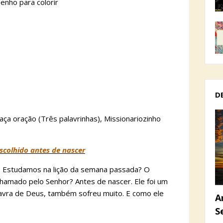
enho para colorir
D
e faça oração (Três palavrinhas), Missionariozinho
escolhido antes de nascer
e Estudamos na lição da semana passada? O
 chamado pelo Senhor? Antes de nascer. Ele foi um
avra de Deus, também sofreu muito. E como ele
A
S