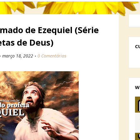
amado de Ezequiel (Série
etas de Deus)
C
março 18, 2022
0 Comentários
W