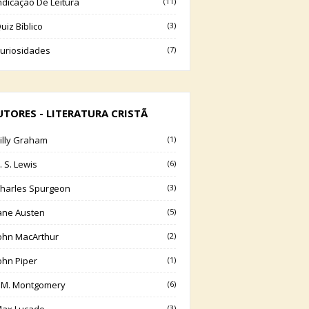
ndicação De Leitura
(11)
uiz Bíblico
(3)
uriosidades
(7)
UTORES - LITERATURA CRISTÃ
illy Graham
(1)
. S. Lewis
(6)
harles Spurgeon
(3)
ane Austen
(5)
ohn MacArthur
(2)
ohn Piper
(1)
.M. Montgomery
(6)
(3)