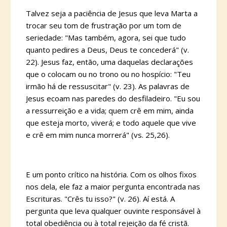
Talvez seja a paciência de Jesus que leva Marta a
trocar seu tom de frustração por um tom de
seriedade: "Mas também, agora, sei que tudo
quanto pedires a Deus, Deus te concederá" (v.
22). Jesus faz, então, uma daquelas declarações
que o colocam ou no trono ou no hospício: "Teu
irmão há de ressuscitar" (v. 23). As palavras de
Jesus ecoam nas paredes do desfiladeiro. "Eu sou
a ressurreição e a vida; quem crê em mim, ainda
que esteja morto, viverá; e todo aquele que vive
e crê em mim nunca morrerá" (vs. 25,26).
E um ponto crítico na história. Com os olhos fixos
nos dela, ele faz a maior pergunta encontrada nas
Escrituras. "Crês tu isso?" (v. 26). Aí está. A
pergunta que leva qualquer ouvinte responsável à
total obediência ou à total rejeição da fé cristã.