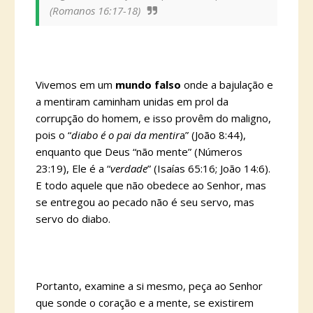
(Romanos 16:17-18)
Vivemos em um
mundo falso
onde a bajulação e
a mentiram caminham unidas em prol da
corrupção do homem, e isso provêm do maligno,
pois o “
diabo é o pai da mentir
a” (João 8:44),
enquanto que Deus “não mente” (Números
23:19), Ele é a “
verdade
” (Isaías 65:16; João 14:6).
E todo aquele que não obedece ao Senhor, mas
se entregou ao pecado não é seu servo, mas
servo do diabo.
Portanto, examine a si mesmo, peça ao Senhor
que sonde o coração e a mente, se existirem