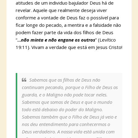
atitudes de um individuo bajulador Deus há de
revelar. Aquele que realmente deseja viver
conforme a vontade de Deus faz o possível para
ficar longe do pecado, a mentira e a falsidade não
podem fazer parte da vida dos filhos de Deus
“
...
não minta e não engane os outros
” (Levítico
19:11). Vivam a verdade que está em Jesus Cristo!
Sabemos que os filhos de Deus não
continuam pecando, porque o Filho de Deus os
guarda, e o Maligno não pode tocar neles.
Sabemos que somos de Deus e que o mundo
todo está debaixo do poder do Maligno.
Sabemos também que o Filho de Deus já veio e
nos deu entendimento para conhecermos o
Deus verdadeiro. A nossa vida está unida com