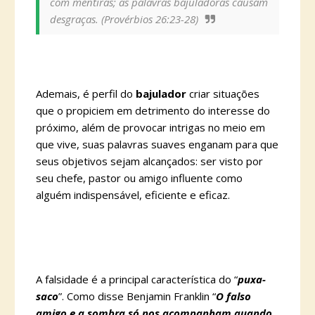
com mentiras; as palavras bajuladoras causam
desgraças. (Provérbios 26:23-28)
Ademais, é perfil do
bajulador
criar situações
que o propiciem em detrimento do interesse do
próximo, além de provocar intrigas no meio em
que vive, suas palavras suaves enganam para que
seus objetivos sejam alcançados: ser visto por
seu chefe, pastor ou amigo influente como
alguém indispensável, eficiente e eficaz.
A falsidade é a principal característica do “
puxa-
saco
”. Como disse Benjamin Franklin “
O falso
amigo e a sombra só nos acompanham quando