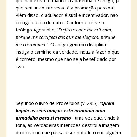
que não existe e manter a aparência de amigo, já
que seu único interesse é a promoção pessoal.
Além disso, o adulador é sutil e incentivador, não
corrige o erro do outro. Conforme disse o
teólogo Agostinho, “
Prefiro os que me criticam,
porque me corrigem aos que me elogiam, porque
me corrompem
". O amigo genuíno disciplina,
instiga o caminho da verdade, induz a fazer o que
é correto, mesmo que não seja beneficiado por
isso.
Segundo o livro de Provérbios (v. 29:5), “
Quem
bajula os seus amigos está armando uma
armadilha para si mesmo
”, uma vez que, vindo à
tona, as verdadeiras intenções destrói a imagem
do indivíduo que passa a ser notado como alguém