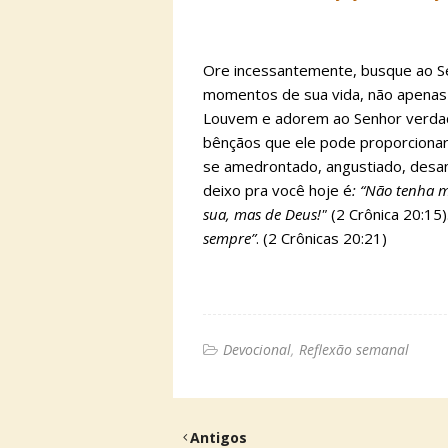
Ore incessantemente, busque ao S
momentos de sua vida, não apenas n
Louvem e adorem ao Senhor verdad
bênçãos que ele pode proporciona
se amedrontado, angustiado, desa
deixo pra você hoje é
: “Não tenha 
sua, mas de Deus!"
(2 Crônica 20:15).
sempre”
. (2 Crônicas 20:21)
Devocional
Reflexão semanal
Antigos