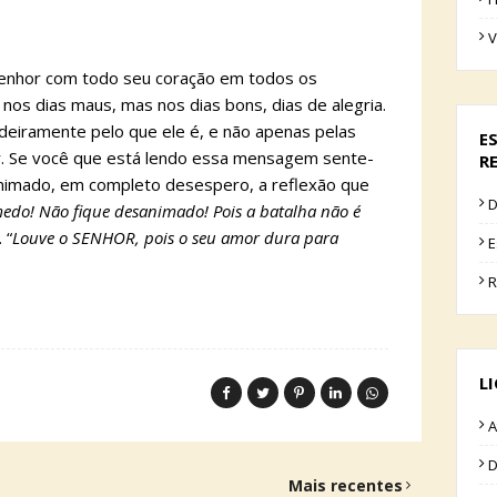
V
enhor com todo seu coração em todos os
os dias maus, mas nos dias bons, dias de alegria.
eiramente pelo que ele é, e não apenas pelas
E
r. Se você que está lendo essa mensagem sente-
R
nimado, em completo desespero, a reflexão que
D
medo! Não fique desanimado! Pois a batalha não é
 “
Louve o SENHOR, pois o seu amor dura para
E
R
L
A
D
Mais recentes