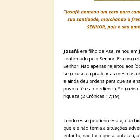
“Josafá nomeou um coro para can
sua santidade, marchando à fren
SENHOR, pois o seu amor
Josafá
era filho de Asa, reinou em J
confirmado pelo Senhor. Era um re
Senhor. Não apenas rejeitou aos í
se recusou a praticar as mesmas o
e ainda deu ordens para que se ens
povo a fé e a obediência. Seu rein
riqueza (2 Crônicas 17;19).
Lendo esse pequeno esboço da
hi
que ele não temia a situações adve
entanto, não foi o que aconteceu, 