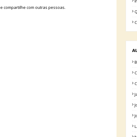
I
 e compartilhe com outras pessoas.
Q
C
A
B
C
C
J
J
J
L