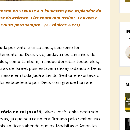
tarem ao SENHOR e o louvarem pelo esplendor da
te do exército. Eles cantavam assim: “Louvem o
 dura para sempre”. (2 Crônicas 20:21)
I
T
udá por vinte e cinco anos, seu reino foi
i temente ao Deus vivo, andava nos caminhos do
dolos, como também, mandou derrubar todos eles,
bras de Israel, pois estavam desagradando a Deus
inasse em toda Judá a Lei do Senhor e exortava o
o foi estabelecido por Deus com grande honra e
M
stória do rei Josafá
, talvez você tenha deduzido
rsas, já que seu reino era firmado pelo Senhor. No
pois ao ficar sabendo que os Moabitas e Amonitas