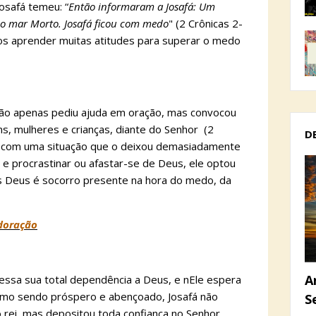
osafá temeu: “
Então informaram a Josafá: Um
do mar Morto. Josafá ficou com medo
" (2 Crônicas 2-
mos aprender muitas atitudes para superar o medo
ão apenas pediu ajuda em oração, mas convocou
ns, mulheres e crianças, diante do Senhor (2
D
r com uma situação que o deixou demasiadamente
e procrastinar ou afastar-se de Deus, ele optou
is Deus é socorro presente na hora do medo, da
doração
A
essa sua total dependência a Deus, e nEle espera
esmo sendo próspero e abençoado, Josafá não
S
rei, mas depositou toda confiança no Senhor,