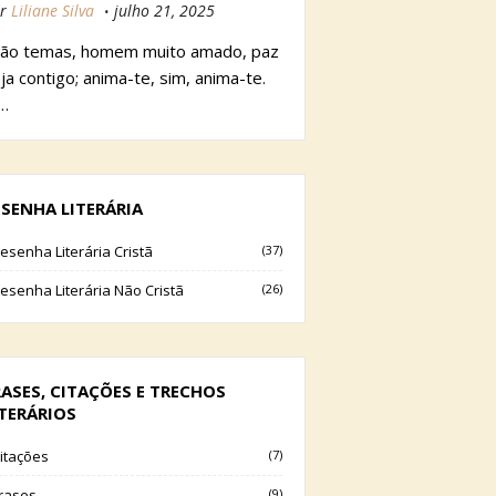
r
Liliane Silva
julho 21, 2025
ão temas, homem muito amado, paz
ja contigo; anima-te, sim, anima-te.
…
ESENHA LITERÁRIA
esenha Literária Cristã
(37)
esenha Literária Não Cristã
(26)
RASES, CITAÇÕES E TRECHOS
ITERÁRIOS
itações
(7)
rases
(9)