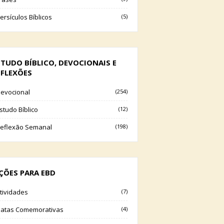
ersículos Bíblicos
(5)
STUDO BÍBLICO, DEVOCIONAIS E
EFLEXÕES
evocional
(254)
studo Bíblico
(12)
eflexão Semanal
(198)
IÇÕES PARA EBD
tividades
(7)
atas Comemorativas
(4)