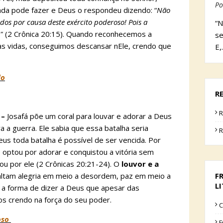
Po
da pode fazer e Deus o respondeu dizendo: “
Não
s por causa deste exército poderoso! Pois a
“N
"
(2 Crônica 20:15). Quando reconhecemos a
se
s vidas, conseguimos descansar nEle, crendo que
E,
do
R
R
 –
Josafá põe um coral para louvar e adorar a Deus
a a guerra. Ele sabia que essa batalha seria
R
s toda batalha é possível de ser vencida. Por
e optou por adorar e conquistou a vitória sem
eou por ele (2 Crônicas 20:21-24). O
louvor e a
ltam alegria em meio a desordem, paz em meio a
F
L
 a forma de dizer a Deus que apesar das
os crendo na força do seu poder.
C
joso
F