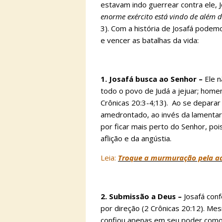
estavam indo guerrear contra ele, J
enorme exército está vindo de além 
3). Com a história de Josafá pode
e vencer as batalhas da vida:
1. Josafá busca ao Senhor –
Ele n
todo o povo de Judá a jejuar; home
Crônicas 20:3-4;13). Ao se depara
amedrontado, ao invés da lamentar 
por ficar mais perto do Senhor, po
aflição e da angústia.
Leia:
Troque a murmuração pela a
2. Submissão a Deus –
Josafá conf
por direção (2 Crônicas 20:12). M
confiou apenas em seu poder como 