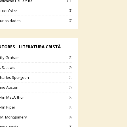
ndicação De Leitura
(11)
uiz Bíblico
(3)
uriosidades
(7)
UTORES - LITERATURA CRISTÃ
illy Graham
(1)
. S. Lewis
(6)
harles Spurgeon
(3)
ane Austen
(5)
ohn MacArthur
(2)
ohn Piper
(1)
.M. Montgomery
(6)
(3)