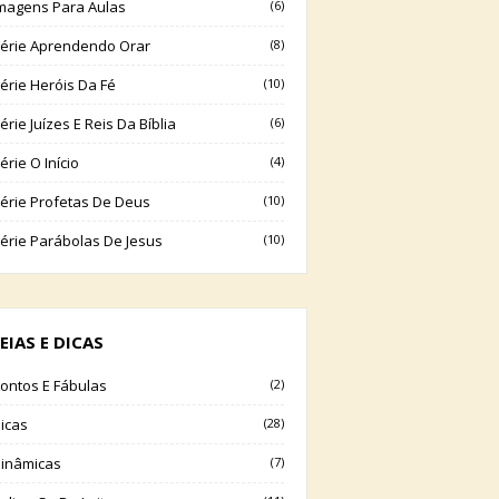
magens Para Aulas
(6)
érie Aprendendo Orar
(8)
érie Heróis Da Fé
(10)
érie Juízes E Reis Da Bíblia
(6)
érie O Início
(4)
érie Profetas De Deus
(10)
érie Parábolas De Jesus
(10)
EIAS E DICAS
ontos E Fábulas
(2)
icas
(28)
inâmicas
(7)