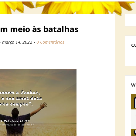
m meio às batalhas
março 14, 2022
0 Comentários
C
W