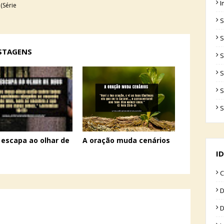
I
(Série
S
S
OSTAGENS
S
S
S
S
escapa ao olhar de
A oração muda cenários
ID
C
D
D