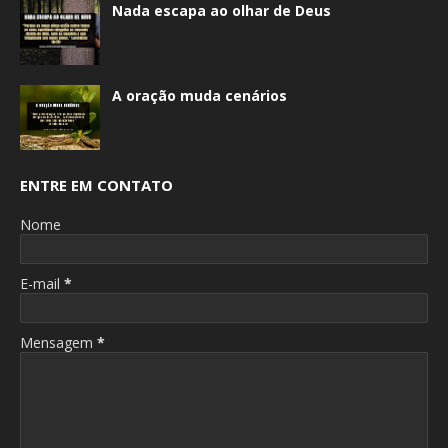
Nada escapa ao olhar de Deus
A oração muda cenários
ENTRE EM CONTATO
Nome
E-mail
*
Mensagem
*