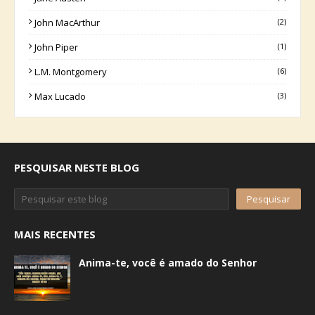
John MacArthur
(2)
John Piper
(1)
L.M. Montgomery
(6)
Max Lucado
(3)
PESQUISAR NESTE BLOG
MAIS RECENTES
Anima-te, você é amado do Senhor