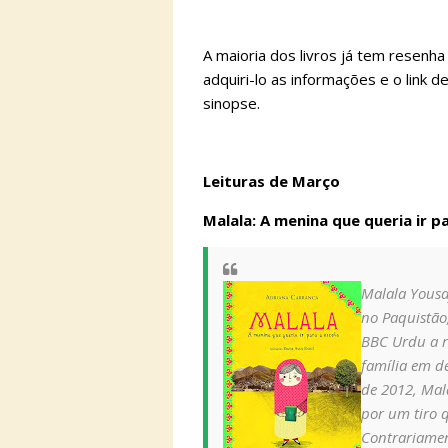
A maioria dos livros já tem resenha
adquiri-lo as informações e o link 
sinopse.
Leituras de Março
Malala: A menina que queria ir p
Malala Yousa
no Paquistão
BBC Urdu a re
família em d
de 2012, Mala
por um tiro 
Contrariamen