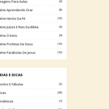
magens Para Aulas
(6)
érie Aprendendo Orar
(8)
érie Heróis Da Fé
(10)
érie Juízes E Reis Da Bíblia
(6)
érie O Início
(4)
érie Profetas De Deus
(10)
érie Parábolas De Jesus
(10)
EIAS E DICAS
ontos E Fábulas
(2)
icas
(28)
inâmicas
(7)