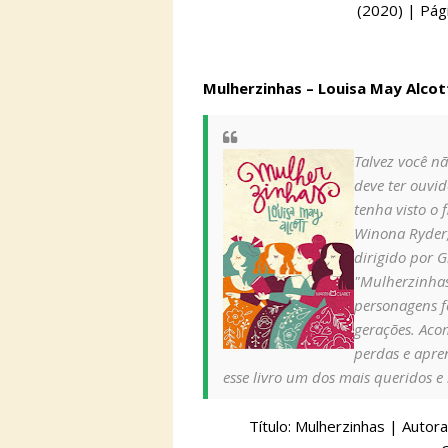
(2020) | Pági
Mulherzinhas – Louisa May Alco
Talvez você nã
deve ter ouvid
tenha visto o 
Winona Ryder,
dirigido por 
"Mulherzinhas"
personagens 
gerações. Aco
perdas e apre
esse livro um dos mais queridos e 
Título: Mulherzinhas | Autora