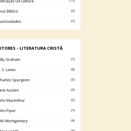
ndicação De Leitura
(11)
uiz Bíblico
(3)
uriosidades
(7)
UTORES - LITERATURA CRISTÃ
illy Graham
(1)
. S. Lewis
(6)
harles Spurgeon
(3)
ane Austen
(5)
ohn MacArthur
(2)
ohn Piper
(1)
.M. Montgomery
(6)
(3)