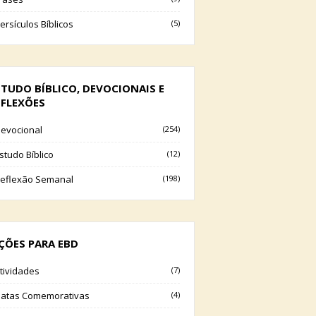
ersículos Bíblicos
(5)
STUDO BÍBLICO, DEVOCIONAIS E
EFLEXÕES
evocional
(254)
studo Bíblico
(12)
eflexão Semanal
(198)
IÇÕES PARA EBD
tividades
(7)
atas Comemorativas
(4)