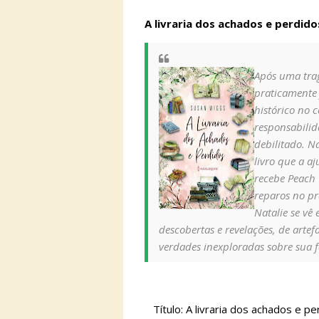
A livraria dos achados e perdid
Após uma tra
praticamente 
histórico no c
responsabilid
debilitado. N
livro que a a
recebe Peach 
reparos no pr
Natalie se vê
descobertas e revelações, de artef
verdades inexploradas sobre sua f
Título: A livraria dos achados e 