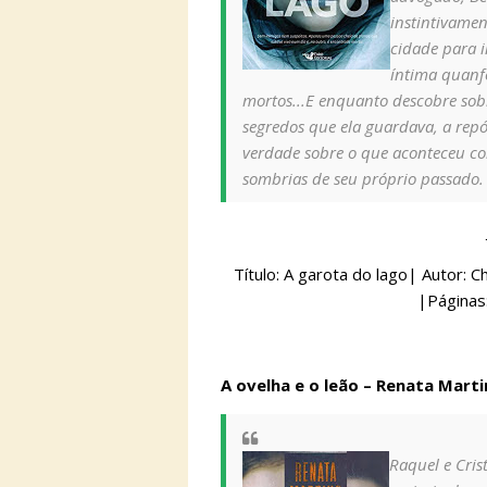
instintivament
cidade para i
íntima quanf
mortos...E enquanto descobre sob
segredos que ela guardava, a repó
verdade sobre o que aconteceu co
sombrias de seu próprio passado.
Título: A garota do lago| Autor: Ch
|Páginas:
A ovelha e o leão – Renata Marti
Raquel e Cris