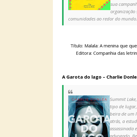
sua campanh
organização 
comunidades ao redor do mundo
Título: Malala: A menina que que
Editora: Companhia das letrin
A Garota do lago – Charlie Donl
Summit Lake,
tipo de lugar
beira de um 
atrás, a estu
assassinada 
advogado, Bec