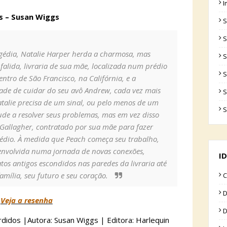
I
os – Susan Wiggs
S
S
gédia, Natalie Harper herda a charmosa, mas
S
falida, livraria de sua mãe, localizada num prédio
S
entro de São Francisco, na Califórnia, e a
ade de cuidar do seu avô Andrew, cada vez mais
S
atalie precisa de um sinal, ou pelo menos de um
S
jude a resolver seus problemas, mas em vez disso
Gallagher, contratado por sua mãe para fazer
édio. À medida que Peach começa seu trabalho,
 envolvida numa jornada de novas conexões,
ID
atos antigos escondidos nas paredes da livraria até
amília, seu futuro e seu coração.
C
D
Veja a resenha
D
perdidos |Autora: Susan Wiggs | Editora: Harlequin