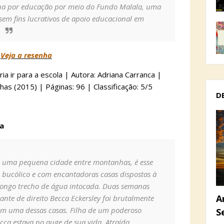
a por educação por meio do Fundo Malala, uma
sem fins lucrativos de apoio educacional em
.
Veja a resenha
ria ir para a escola | Autora: Adriana Carranca |
has (2015) | Páginas: 96 | Classificação: 5/5
D
ea
 uma pequena cidade entre montanhas, é esse
, bucólico e com encantadoras casas dispostas à
longo trecho de água intocada. Duas semanas
A
dante de direito Becca Eckersley foi brutalmente
em uma dessas casas. Filha de um poderoso
S
ca estava no auge de sua vida. Atraída