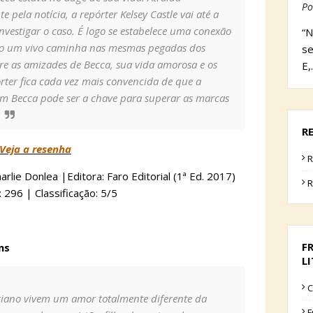
Po
e pela notícia, a repórter Kelsey Castle vai até a
nvestigar o caso. É logo se estabelece uma conexão
“N
o um vivo caminha nas mesmas pegadas dos
se
re as amizades de Becca, sua vida amorosa e os
E,
rter fica cada vez mais convencida de que a
m Becca pode ser a chave para superar as marcas
R
Veja a resenha
R
arlie Donlea |Editora: Faro Editorial (1ª Ed. 2017)
R
 296 | Classificação: 5/5
F
ns
L
C
tiano vivem um amor totalmente diferente da
F