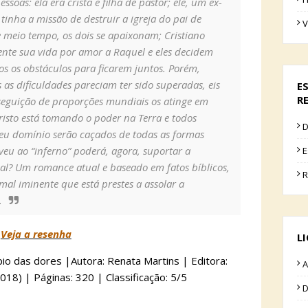
ssoas: ela era cristã e filha de pastor; ele, um ex-
 tinha a missão de destruir a igreja do pai de
V
 meio tempo, os dois se apaixonam; Cristiano
nte sua vida por amor a Raquel e eles decidem
os os obstáculos para ficarem juntos. Porém,
as dificuldades pareciam ter sido superadas, eis
E
R
eguição de proporções mundiais os atinge em
cristo está tomando o poder na Terra e todos
D
eu domínio serão caçados de todas as formas
veu ao “inferno” poderá, agora, suportar a
E
al? Um romance atual e baseado em fatos bíblicos,
R
mal iminente que está prestes a assolar a
.
Veja a resenha
L
cípio das dores |Autora: Renata Martins | Editora:
A
18) | Páginas: 320 | Classificação: 5/5
D