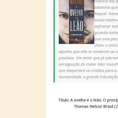
maioria das pe
satanista que
Raquel. Nesse
muda totalme
enfrentar tod
quando todas 
que uma pers
cheio: o anti
aqueles que não se renderem ao s
possíveis. Um amor que já sobrevi
perseguição do maior líder mundi
que despertará os cristãos para o 
humanidade: a grande tribulação
Título: A ovelha e o leão: O prin
Thomas Nelson Brasil (20