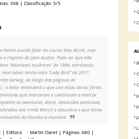
I
nas: 368 | Classificação: 5/5
Q
C
tt
o tenha ouvido falar de Louisa May Alcott, mas
A
o a respeito de Jane Austen. Pode ser que não
B
filme “Adoráveis mulheres” de 1994, estrelando
 mas talvez tenha visto “Lady Bird” de 2017,
C
Greta Gerwig. Ao longo das páginas de
C
, o leitor entenderá o que une essas obras: fortes
femininas que marcaram e continuam a marcar
J
mpanhe as aventuras, dores, desilusões amorosas,
J
ndizados das irmãs March e descubra o que torna
relevantes da literatura mundial.
J
L
: | Editora
: Martin Claret | Páginas: 680 |