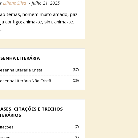
r
Liliane Silva
julho 21, 2025
ão temas, homem muito amado, paz
ja contigo; anima-te, sim, anima-te.
…
ESENHA LITERÁRIA
esenha Literária Cristã
(37)
esenha Literária Não Cristã
(26)
RASES, CITAÇÕES E TRECHOS
ITERÁRIOS
itações
(7)
rases
(9)