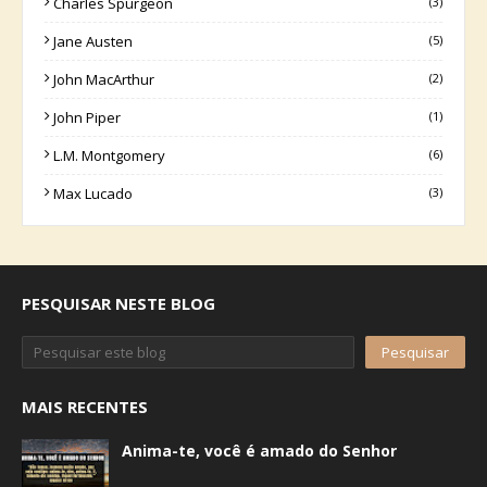
Charles Spurgeon
(3)
Jane Austen
(5)
John MacArthur
(2)
John Piper
(1)
L.M. Montgomery
(6)
Max Lucado
(3)
PESQUISAR NESTE BLOG
MAIS RECENTES
Anima-te, você é amado do Senhor