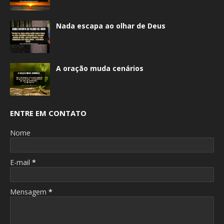
Nada escapa ao olhar de Deus
A oração muda cenários
ENTRE EM CONTATO
Nome
E-mail
*
Mensagem
*