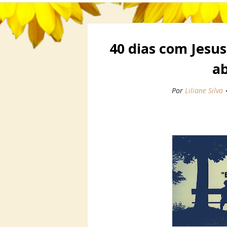
40 dias com Jesus
a
Por
Liliane Silva