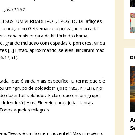
João 16:32
JESUS, UM VERDADEIRO DEPÓSITO DE aflições
re a oração no Getsêmani e a provação marcada
er a cena mais escura da história do drama
ele, grande multidão com espadas e porretes, vinda
tes [...] Então, aproximando-se eles, lançaram mão
D
6:47,51).
ada. João é ainda mais específico. O termo que ele
 ou um "grupo de soldados" (João 18:3, NTLH). No
de duzentos soldados. E claro que em um grupo
efenderá Jesus. Ele veio para ajudar tantas
Todos aqueles milagres.
A
S
rá: "Jesus é um homem inocente!" Mas ninguém o