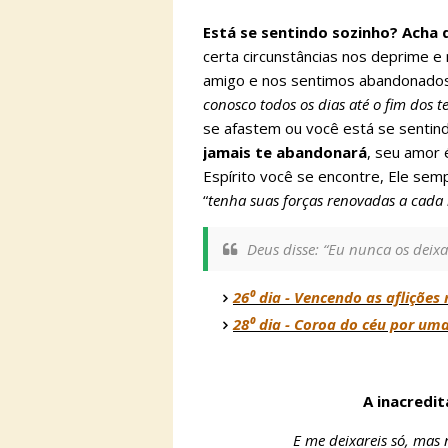
Está se sentindo sozinho? Acha
certa circunstâncias nos deprime 
amigo e nos sentimos abandonados.
conosco todos os dias até o fim dos 
se afastem ou você está se senti
jamais te abandonará
, seu amor 
Espírito você se encontre, Ele se
“
tenha suas forças renovadas a cad
Deus disse: “Eu nunca os deixa
26⁰ dia - Vencendo as afliçõe
28⁰ dia - Coroa do céu por um
A inacredi
E me deixareis só, mas 