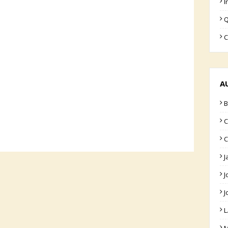
I
Q
C
A
B
C
C
J
J
J
L