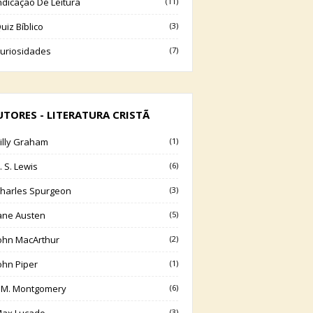
ndicação De Leitura
(11)
uiz Bíblico
(3)
uriosidades
(7)
UTORES - LITERATURA CRISTÃ
illy Graham
(1)
. S. Lewis
(6)
harles Spurgeon
(3)
ane Austen
(5)
ohn MacArthur
(2)
ohn Piper
(1)
.M. Montgomery
(6)
(3)