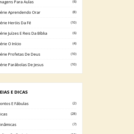
magens Para Aulas
(6)
érie Aprendendo Orar
(8)
érie Heróis Da Fé
(10)
érie Juízes E Reis Da Bíblia
(6)
érie O Início
(4)
érie Profetas De Deus
(10)
érie Parábolas De Jesus
(10)
EIAS E DICAS
ontos E Fábulas
(2)
icas
(28)
inâmicas
(7)