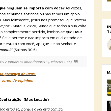
 que ninguém se importa com você?
Às vezes,
e nos sentimos sozinhos ou não temos um apoio
 Mas felizmente, Jesus nos prometeu que “
estaria
tempos
” (Mateus 28:20). Ainda que todos a sua volta
I
T
ndo completamente perdido, lembre-se que
Deus
é fiel e perene e não importa em qual estado de
mpre estará com você, apegue-se ao Senhor e
a manhã
” (Salmos 30:5).
rei e jamais os abandonarei.” (Hebreus 13:5)
M
s na presença de Deus
a coroa de espinhos
tável traição (Max Lucado)
não estou só, porque o Pai está comigo.