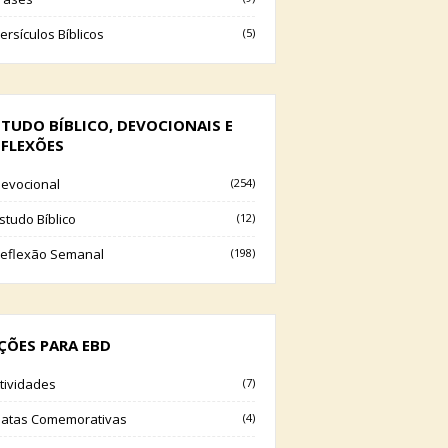
ersículos Bíblicos
(5)
STUDO BÍBLICO, DEVOCIONAIS E
EFLEXÕES
evocional
(254)
studo Bíblico
(12)
eflexão Semanal
(198)
IÇÕES PARA EBD
tividades
(7)
atas Comemorativas
(4)