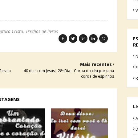
V
ratura Cristã
Trechos de livros
E
R
D
Mais recentes
E
ções na
40 dias com Jesus| 28º Dia – Coroa do céu por uma
coroa de espinhos
R
OSTAGENS
L
A
D