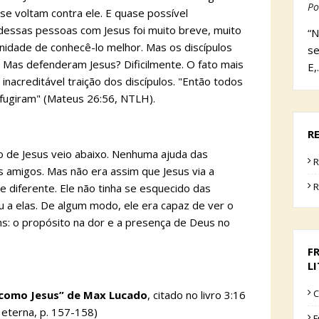
Po
 se voltam contra ele. E quase possível
dessas pessoas com Jesus foi muito breve, muito
“N
unidade de conhecê-lo melhor. Mas os discípulos
se
 Mas defenderam Jesus? Dificilmente. O fato mais
E,
 inacreditável traição dos discípulos. "Então todos
 fugiram" (Mateus 26:56, NTLH).
R
 de Jesus veio abaixo. Nenhuma ajuda das
R
 amigos. Mas não era assim que Jesus via a
R
e diferente. Ele não tinha se esquecido das
ou a elas. De algum modo, ele era capaz de ver o
s: o propósito na dor e a presença de Deus no
F
L
C
 como Jesus” de Max Lucado
, citado no livro 3:16
eterna, p. 157-158)
F