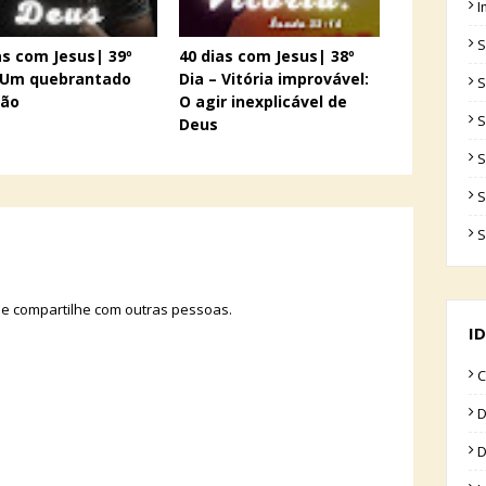
I
S
as com Jesus| 39º
40 dias com Jesus| 38º
– Um quebrantado
Dia – Vitória improvável:
S
ção
O agir inexplicável de
S
Deus
S
S
S
 e compartilhe com outras pessoas.
ID
C
D
D