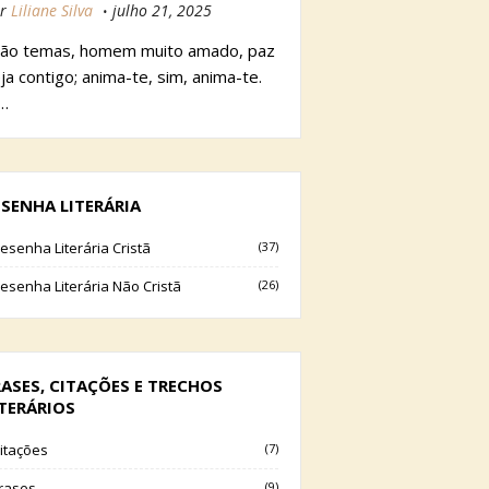
r
Liliane Silva
julho 21, 2025
ão temas, homem muito amado, paz
ja contigo; anima-te, sim, anima-te.
…
ESENHA LITERÁRIA
esenha Literária Cristã
(37)
esenha Literária Não Cristã
(26)
RASES, CITAÇÕES E TRECHOS
ITERÁRIOS
itações
(7)
rases
(9)