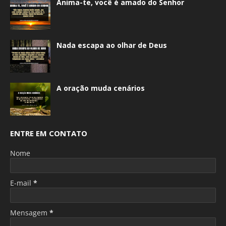
Anima-te, você é amado do Senhor
Nada escapa ao olhar de Deus
A oração muda cenários
ENTRE EM CONTATO
Nome
E-mail
*
Mensagem
*