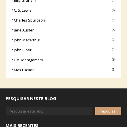
Billy Graham
C. S. Lewis
(6)
Charles Spurgeon
(3)
Jane Austen
(5)
John MacArthur
(2)
John Piper
(1)
L.M. Montgomery
(6)
Max Lucado
(3)
PESQUISAR NESTE BLOG
MAIS RECENTES