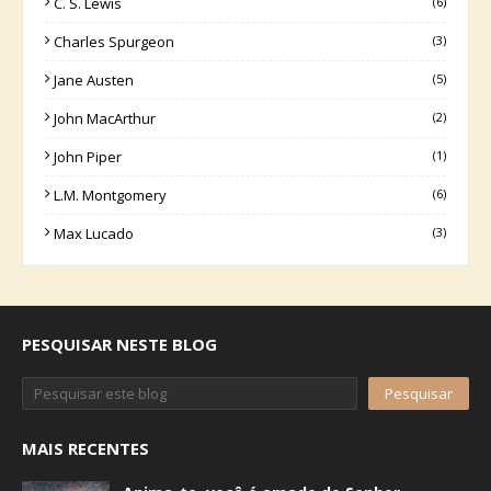
C. S. Lewis
(6)
Charles Spurgeon
(3)
Jane Austen
(5)
John MacArthur
(2)
John Piper
(1)
L.M. Montgomery
(6)
Max Lucado
(3)
PESQUISAR NESTE BLOG
MAIS RECENTES