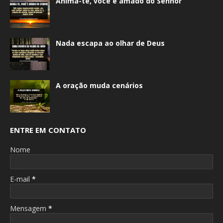
Anima-te, você é amado do Senhor
Nada escapa ao olhar de Deus
A oração muda cenários
ENTRE EM CONTATO
Nome
E-mail
*
Mensagem
*