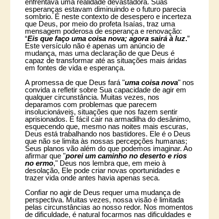
enfrentava uma realidade devastadora. Suas
esperanças estavam diminuindo e o futuro parecia
sombrio. É neste contexto de desespero e incerteza
que Deus, por meio do profeta Isaías, traz uma
mensagem poderosa de esperança e renovação:
“
Eis que faço uma coisa nova; agora sairá à luz
.
”
Este versículo não é apenas um anúncio de
mudança, mas uma declaração de que Deus é
capaz de transformar até as situações mais áridas
em fontes de vida e esperança.
A promessa de que Deus fará "
uma coisa nova
" nos
convida a refletir sobre Sua capacidade de agir em
qualquer circunstância. Muitas vezes, nos
deparamos com problemas que parecem
insolucionáveis, situações que nos fazem sentir
aprisionados. É fácil cair na armadilha do desânimo,
esquecendo que, mesmo nas noites mais escuras,
Deus está trabalhando nos bastidores. Ele é o Deus
que não se limita às nossas percepções humanas;
Seus planos vão além do que podemos imaginar. Ao
afirmar que "
porei um caminho no deserto e rios
no ermo
," Deus nos lembra que, em meio à
desolação, Ele pode criar novas oportunidades e
trazer vida onde antes havia apenas seca.
Confiar no agir de Deus requer uma mudança de
perspectiva. Muitas vezes, nossa visão é limitada
pelas circunstâncias ao nosso redor. Nos momentos
de dificuldade, é natural focarmos nas dificuldades e