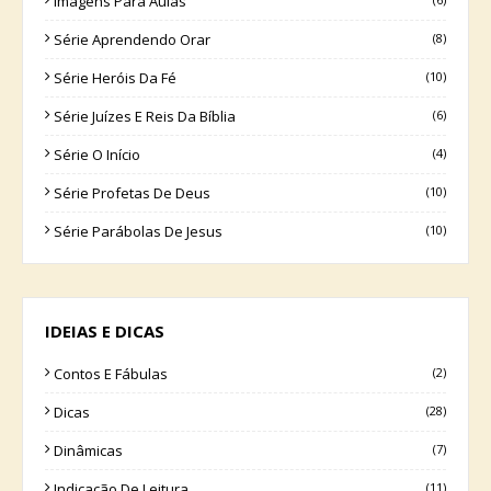
Imagens Para Aulas
Série Aprendendo Orar
(8)
Série Heróis Da Fé
(10)
Série Juízes E Reis Da Bíblia
(6)
Série O Início
(4)
Série Profetas De Deus
(10)
Série Parábolas De Jesus
(10)
IDEIAS E DICAS
Contos E Fábulas
(2)
Dicas
(28)
Dinâmicas
(7)
Indicação De Leitura
(11)