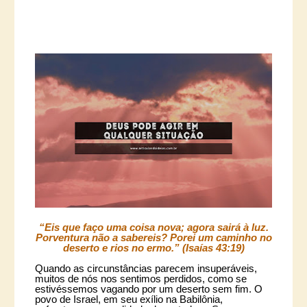
“Eis que faço uma coisa nova; agora sairá à luz.
Porventura não a sabereis? Porei um caminho no
deserto e rios no ermo.” (Isaías 43:19)
Quando as circunstâncias parecem insuperáveis,
muitos de nós nos sentimos perdidos, como se
estivéssemos vagando por um deserto sem fim. O
povo de Israel, em seu exílio na Babilônia,