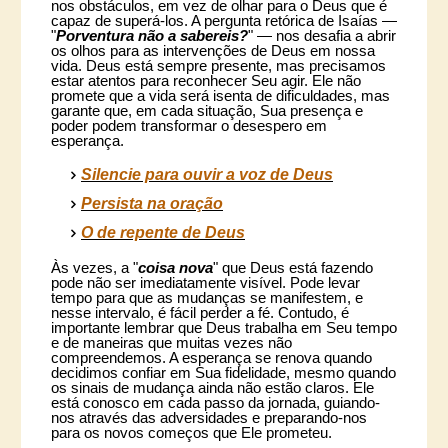
nos obstáculos, em vez de olhar para o Deus que é
capaz de superá-los. A pergunta retórica de Isaías —
"
Porventura não a sabereis?
" — nos desafia a abrir
os olhos para as intervenções de Deus em nossa
vida. Deus está sempre presente, mas precisamos
estar atentos para reconhecer Seu agir. Ele não
promete que a vida será isenta de dificuldades, mas
garante que, em cada situação, Sua presença e
poder podem transformar o desespero em
esperança.
Silencie para ouvir a voz de Deus
Persista na oração
O de repente de Deus
Às vezes, a "
coisa nova
" que Deus está fazendo
pode não ser imediatamente visível. Pode levar
tempo para que as mudanças se manifestem, e
nesse intervalo, é fácil perder a fé. Contudo, é
importante lembrar que Deus trabalha em Seu tempo
e de maneiras que muitas vezes não
compreendemos. A esperança se renova quando
decidimos confiar em Sua fidelidade, mesmo quando
os sinais de mudança ainda não estão claros. Ele
está conosco em cada passo da jornada, guiando-
nos através das adversidades e preparando-nos
para os novos começos que Ele prometeu.