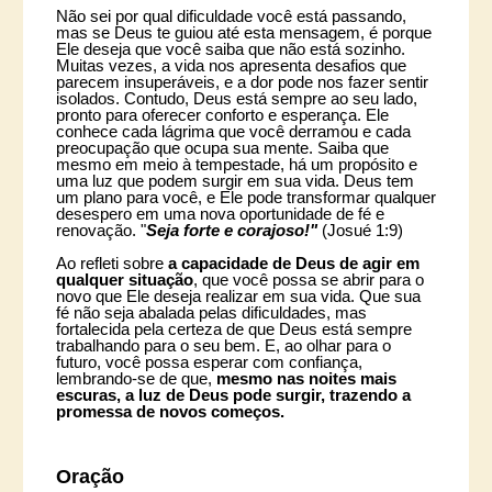
Não sei por qual dificuldade você está passando,
mas se Deus te guiou até esta mensagem, é porque
Ele deseja que você saiba que não está sozinho.
Muitas vezes, a vida nos apresenta desafios que
parecem insuperáveis, e a dor pode nos fazer sentir
isolados. Contudo, Deus está sempre ao seu lado,
pronto para oferecer conforto e esperança. Ele
conhece cada lágrima que você derramou e cada
preocupação que ocupa sua mente. Saiba que
mesmo em meio à tempestade, há um propósito e
uma luz que podem surgir em sua vida. Deus tem
um plano para você, e Ele pode transformar qualquer
desespero em uma nova oportunidade de fé e
renovação. "
Seja forte e corajoso!"
(Josué 1:9)
Ao refleti sobre
a capacidade de Deus de agir em
qualquer situação
, que você possa se abrir para o
novo que Ele deseja realizar em sua vida. Que sua
fé não seja abalada pelas dificuldades, mas
fortalecida pela certeza de que Deus está sempre
trabalhando para o seu bem. E, ao olhar para o
futuro, você possa esperar com confiança,
lembrando-se de que,
mesmo nas noites mais
escuras, a luz de Deus pode surgir, trazendo a
promessa de novos começos.
Oração